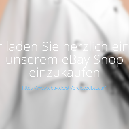
 laden Sie herzlich ein
unserem eBay Shop
einzukaufen
https://www.ebay.de/str/prelovedbazaar1