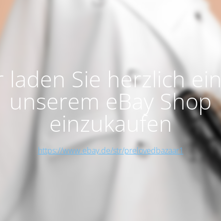
 laden Sie herzlich ein
unserem eBay Shop
einzukaufen
https://www.ebay.de/str/prelovedbazaar1