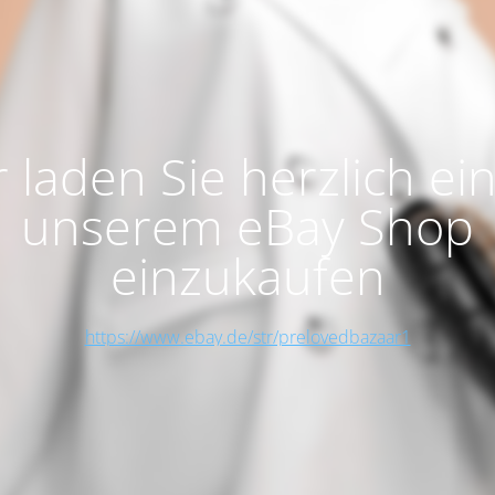
 laden Sie herzlich ein
unserem eBay Shop
einzukaufen
https://www.ebay.de/str/prelovedbazaar1