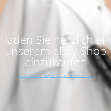
 laden Sie herzlich ein
unserem eBay Shop
einzukaufen
https://www.ebay.de/str/prelovedbazaar1