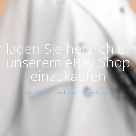
 laden Sie herzlich ein
unserem eBay Shop
einzukaufen
https://www.ebay.de/str/prelovedbazaar1