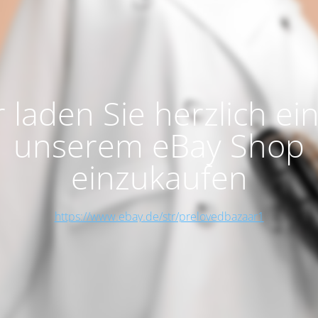
 laden Sie herzlich ein
unserem eBay Shop
einzukaufen
https://www.ebay.de/str/prelovedbazaar1