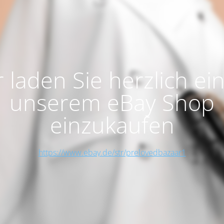
 laden Sie herzlich ein
unserem eBay Shop
einzukaufen
https://www.ebay.de/str/prelovedbazaar1