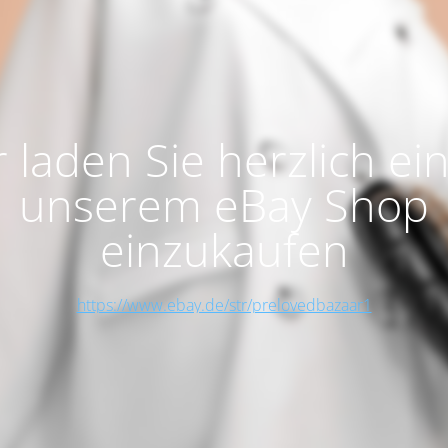
 laden Sie herzlich ein
unserem eBay Shop
einzukaufen
https://www.ebay.de/str/prelovedbazaar1