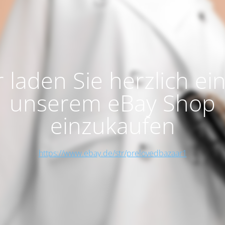
 laden Sie herzlich ein
unserem eBay Shop
einzukaufen
https://www.ebay.de/str/prelovedbazaar1