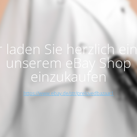
 laden Sie herzlich ein
unserem eBay Shop
einzukaufen
https://www.ebay.de/str/prelovedbazaar1