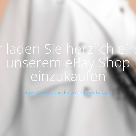
 laden Sie herzlich ein
unserem eBay Shop
einzukaufen
https://www.ebay.de/str/prelovedbazaar1