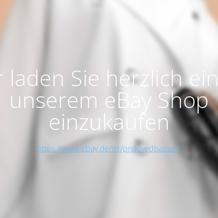
 laden Sie herzlich ein
unserem eBay Shop
einzukaufen
https://www.ebay.de/str/prelovedbazaar1