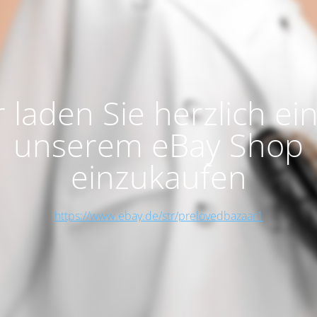
 laden Sie herzlich ein
unserem eBay Shop
einzukaufen
https://www.ebay.de/str/prelovedbazaar1