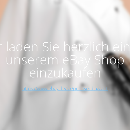
 laden Sie herzlich ein
unserem eBay Shop
einzukaufen
https://www.ebay.de/str/prelovedbazaar1