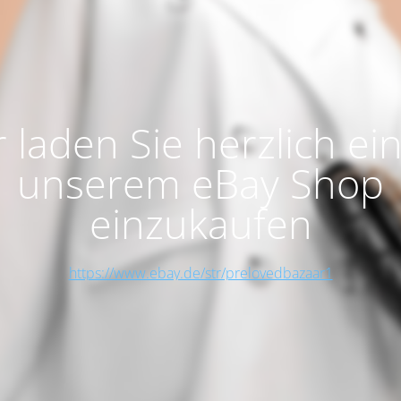
 laden Sie herzlich ein
unserem eBay Shop
einzukaufen
https://www.ebay.de/str/prelovedbazaar1