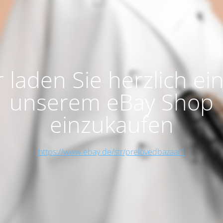
 laden Sie herzlich ein
unserem eBay Shop
einzukaufen
https://www.ebay.de/str/prelovedbazaar1