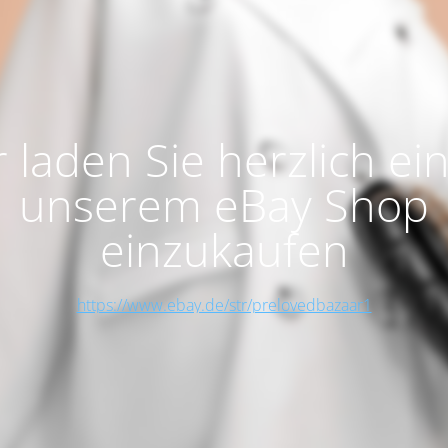
 laden Sie herzlich ein
unserem eBay Shop
einzukaufen
https://www.ebay.de/str/prelovedbazaar1