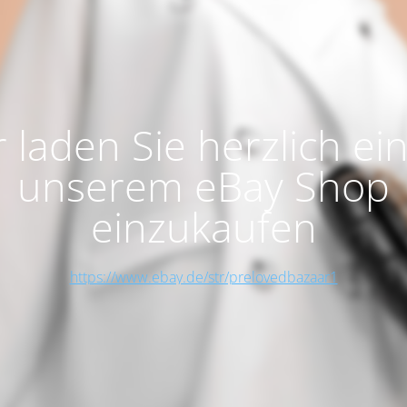
 laden Sie herzlich ein
unserem eBay Shop
einzukaufen
https://www.ebay.de/str/prelovedbazaar1