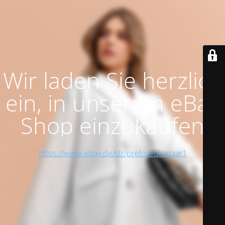
Wir laden Sie herzlich
ein, in unserem eBay
Shop einzukaufen
https://www.ebay.de/str/prelovedbazaar1