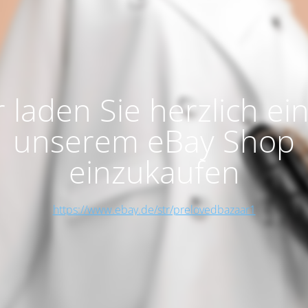
 laden Sie herzlich ein
unserem eBay Shop
einzukaufen
https://www.ebay.de/str/prelovedbazaar1