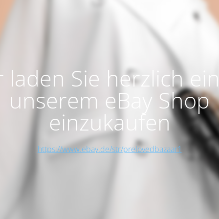
 laden Sie herzlich ein
unserem eBay Shop
einzukaufen
https://www.ebay.de/str/prelovedbazaar1