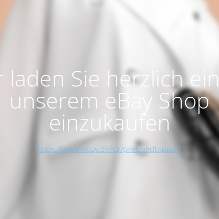
 laden Sie herzlich ein
unserem eBay Shop
einzukaufen
https://www.ebay.de/str/prelovedbazaar1