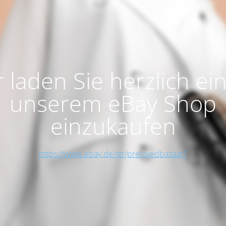
 laden Sie herzlich ein
unserem eBay Shop
einzukaufen
https://www.ebay.de/str/prelovedbazaar1