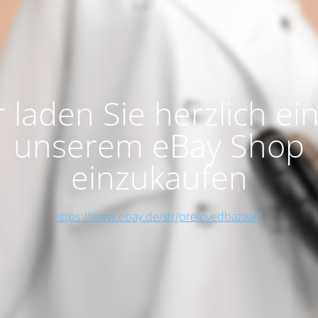
 laden Sie herzlich ein
unserem eBay Shop
einzukaufen
https://www.ebay.de/str/prelovedbazaar1