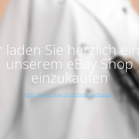
 laden Sie herzlich ein
unserem eBay Shop
einzukaufen
https://www.ebay.de/str/prelovedbazaar1