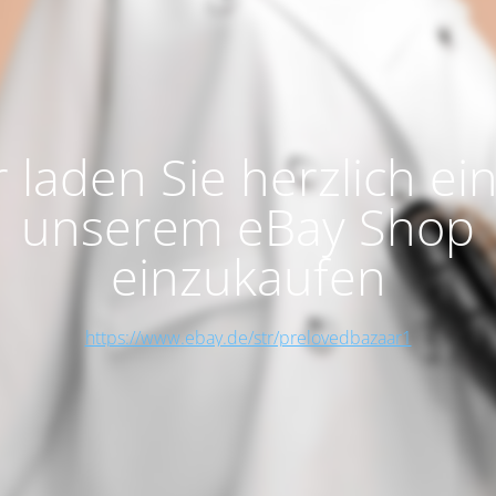
 laden Sie herzlich ein
unserem eBay Shop
einzukaufen
https://www.ebay.de/str/prelovedbazaar1