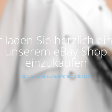
 laden Sie herzlich ein
unserem eBay Shop
einzukaufen
https://www.ebay.de/str/prelovedbazaar1