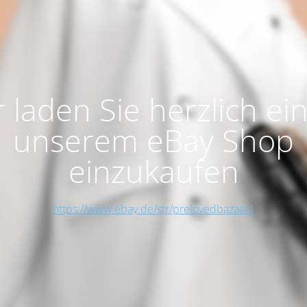
 laden Sie herzlich ein
unserem eBay Shop
einzukaufen
https://www.ebay.de/str/prelovedbazaar1