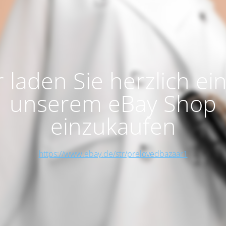
 laden Sie herzlich ein
unserem eBay Shop
einzukaufen
https://www.ebay.de/str/prelovedbazaar1