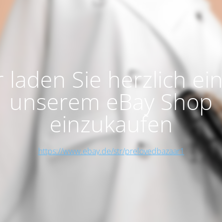
 laden Sie herzlich ein
unserem eBay Shop
einzukaufen
https://www.ebay.de/str/prelovedbazaar1